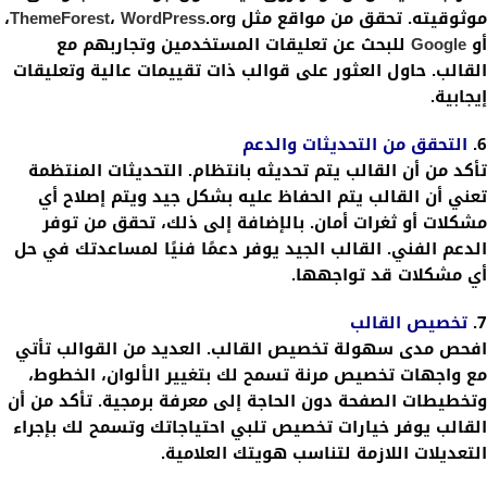
موثوقيته. تحقق من مواقع مثل
WordPress
،
ThemeForest
.org،
أو
Google
للبحث عن تعليقات المستخدمين وتجاربهم مع
القالب. حاول العثور على قوالب ذات تقييمات عالية وتعليقات
إيجابية.
6.
التحقق من التحديثات والدعم
تأكد من أن القالب يتم تحديثه بانتظام. التحديثات المنتظمة
تعني أن القالب يتم الحفاظ عليه بشكل جيد ويتم إصلاح أي
مشكلات أو ثغرات أمان. بالإضافة إلى ذلك، تحقق من توفر
الدعم الفني. القالب الجيد يوفر دعمًا فنيًا لمساعدتك في حل
أي مشكلات قد تواجهها.
7.
تخصيص القالب
افحص مدى سهولة تخصيص القالب. العديد من القوالب تأتي
مع واجهات تخصيص مرنة تسمح لك بتغيير الألوان، الخطوط،
وتخطيطات الصفحة دون الحاجة إلى معرفة برمجية. تأكد من أن
القالب يوفر خيارات تخصيص تلبي احتياجاتك وتسمح لك بإجراء
التعديلات اللازمة لتناسب هويتك العلامية.