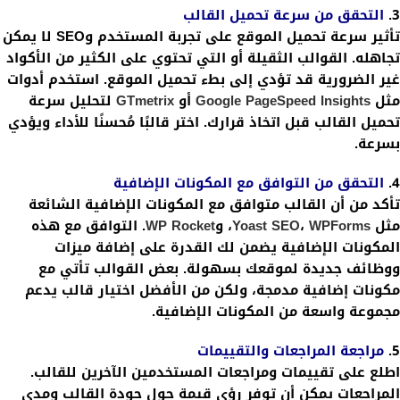
3.
التحقق من سرعة تحميل القالب
تأثير سرعة تحميل الموقع على تجربة المستخدم وSEO لا يمكن
تجاهله. القوالب الثقيلة أو التي تحتوي على الكثير من الأكواد
غير الضرورية قد تؤدي إلى بطء تحميل الموقع. استخدم أدوات
مثل
Google PageSpeed Insights
أو
GTmetrix
لتحليل سرعة
تحميل القالب قبل اتخاذ قرارك. اختر قالبًا مُحسنًا للأداء ويؤدي
بسرعة.
4.
التحقق من التوافق مع المكونات الإضافية
تأكد من أن القالب متوافق مع المكونات الإضافية الشائعة
مثل
WPForms
،
Yoast SEO
، و
WP Rocket
. التوافق مع هذه
المكونات الإضافية يضمن لك القدرة على إضافة ميزات
ووظائف جديدة لموقعك بسهولة. بعض القوالب تأتي مع
مكونات إضافية مدمجة، ولكن من الأفضل اختيار قالب يدعم
مجموعة واسعة من المكونات الإضافية.
5.
مراجعة المراجعات والتقييمات
اطلع على تقييمات ومراجعات المستخدمين الآخرين للقالب.
المراجعات يمكن أن توفر رؤى قيمة حول جودة القالب ومدى