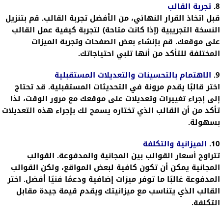
8.
تجربة القالب
قبل اتخاذ القرار النهائي، من الأفضل تجربة القالب. قم بتنزيل
النسخة التجريبية (إذا كانت متاحة) لتجربة كيفية عمل القالب
على موقعك. قم بإنشاء بعض الصفحات وتجربة الميزات
المختلفة للتأكد من أنها تلبي احتياجاتك.
9.
الاهتمام بالتحسينات والتعديلات المستقبلية
اختر قالبًا يقدم مرونة في التحديثات المستقبلية. قد تحتاج
إلى إجراء تغييرات وتعديلات على موقعك مع مرور الوقت، لذا
تأكد من أن القالب الذي تختاره يسمح لك بإجراء هذه التعديلات
بسهولة.
10.
الميزانية والتكلفة
تتراوح أسعار القوالب بين المجانية والمدفوعة. القوالب
المجانية يمكن أن تكون كافية لبعض المواقع، ولكن القوالب
المدفوعة غالبًا ما توفر ميزات إضافية ودعمًا فنيًا أفضل. اختر
القالب الذي يتناسب مع ميزانيتك ويقدم قيمة جيدة مقابل
التكلفة.