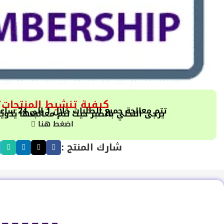
كيفية تنشيط المنتجات؟
تتم معالجة جميع الطلبات خلال 1 إلى 24 ساعة بالترتيب الزمني
يرجى التحلي بالصبر حيث تتم معالجتها يدويً
اضغط هنا
شارك المنتج :