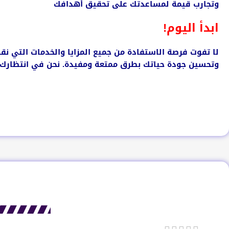
وتجارب قيمة لمساعدتك على تحقيق أهدافك
ابدأ اليوم!
لا تفوت فرصة الاستفادة من جميع المزايا والخدمات التي 
وتحسين جودة حياتك بطرق ممتعة ومفيدة. نحن في انتظارك لتك