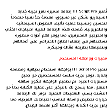
تُعتبر HT Script Pro إضافة متميزة تعزز تجربة كتابة
السيناريو بشكل غير مسبوق، مقدمةً حلاً تقنياً متقدماً
لتحسين وتبسيط عملية تأليف النصوص السينمائية
والتلفزيونية. صُممت هذه الإضافة لتلبية احتياجات الكتّاب
والمخرجين المحترفين، مما يوفر لهم أدوات متطورة
تساعدهم في إضفاء الطابع الاحترافي على أعمالهم
وتنظيمها بطريقة فعّالة ومبتكرة.
مميزات وواجهة المستخدم
تتميز HT Script Pro بواجهة استخدام بديهية ومصممة
بعناية، توفر تجربة سلسة للمستخدمين من جميع
مستويات الخبرة. تم تصميم الواجهة لتكون سهلة
التنقل، مما يسمح لك بالتركيز على عملية الكتابة بدلاً من
التشتت بسبب التعقيدات التقنية. توفر لك الإضافة
خيارات تخصيص واسعة لتناسب احتياجاتك الفردية، مما
يعزز تجربة الكتابة ويجعلها أكثر ملاءمة للإبداع.