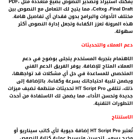
يمكنك استيراد وتصدير النصوص بصيغ متعددة مثل PDF،
Final Draft، وCeltx، مما يتيح لك التعامل مع النصوص بين
مختلف الأدوات والبرامج بدون فقدان أي تفاصيل هامة.
هذه المرونة تعزز الكفاءة وتجعل إدارة النصوص أكثر
سهولة.
دعم العملاء والتحديثات
الاهتمام بتجربة المستخدم يتجلى بوضوح في دعم
العملاء المتاح للإضافة. يوفر الفريق الدعم الفني
المتخصص للمساعدة في حل أي مشكلات قد تواجهها،
ويضمن تلبية احتياجاتك بسرعة وكفاءة. بالإضافة إلى
ذلك، تتلقى HT Script Pro تحديثات منتظمة تضيف ميزات
جديدة وتحسن الأداء، مما يضمن لك الاستفادة من أحدث
التطورات التقنية.
الاستنتاج
تُعتبر HT Script Pro إضافة حيوية لأي كاتب سيناريو أو
مخرج يسعى لتحسين وتبسيط عملية كتابة النصوص