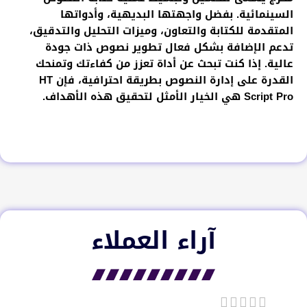
السينمائية. بفضل واجهتها البديهية، وأدواتها
المتقدمة للكتابة والتعاون، وميزات التحليل والتدقيق،
تدعم الإضافة بشكل فعال تطوير نصوص ذات جودة
عالية. إذا كنت تبحث عن أداة تعزز من كفاءتك وتمنحك
القدرة على إدارة النصوص بطريقة احترافية، فإن HT
Script Pro هي الخيار الأمثل لتحقيق هذه الأهداف.
آراء العملاء​