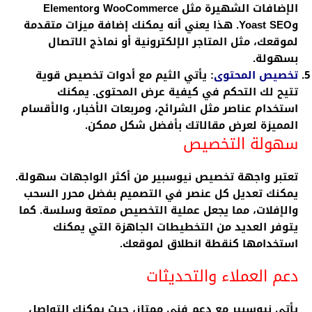
الإضافات الشهيرة مثل WooCommerce وElementor
وYoast SEO. هذا يعني أنه يمكنك إضافة ميزات متقدمة
لموقعك، مثل المتاجر الإلكترونية أو نماذج الاتصال
بسهولة.
تخصيص المحتوى
: يأتي الثيم مع أدوات تخصيص قوية
تتيح لك التحكم في كيفية عرض المحتوى. يمكنك
استخدام عناصر مثل الشرائح، ومربعات الأخبار، والأقسام
المميزة لعرض مقالاتك بأفضل شكل ممكن.
سهولة التخصيص
تعتبر واجهة تخصيص نيوسبير من أكثر الواجهات سهولة.
يمكنك تعديل كل عنصر في التصميم بفضل محرر السحب
والإفلات، مما يجعل عملية التخصيص ممتعة وسلسة. كما
يتوفر العديد من التخطيطات الجاهزة التي يمكنك
استخدامها كنقطة انطلاق لموقعك.
دعم العملاء والتحديثات
يأتي نيوسبير مع دعم فني ممتاز، حيث يمكنك التواصل