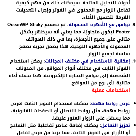
أدوات التحليل المتاحة. سيمكنك ذلك من فهم كيفية
تفاعل الزوار مع المحتوى في الفوتر وإجراء التعديلات
اللازمة لتحسين الأداء.
توافق مع الأجهزة المحمولة
:
تم تصميم OceanWP Sticky
Footer ليكون متجاوبًا، مما يعني أنه سيظهر بشكل
مثالي على جميع الأجهزة، بما في ذلك الهواتف
المحمولة والأجهزة اللوحية. هذا يضمن تجربة تصفح
سلسة لجميع الزوار.
إمكانية الاستخدام في مختلف المجالات
:
يمكن استخدام
الفوتر الثابت في مختلف أنواع المواقع، من المدونات
الشخصية إلى مواقع التجارة الإلكترونية. هذا يجعله أداة
مثالية لأي نوع من المواقع.
استخدامات عملية
عرض روابط مهمة
:
يمكنك استخدام الفوتر الثابت لعرض
روابط مهمة، مثل روابط الاتصال أو الصفحات القانونية،
مما يسهل على الزوار العثور عليها.
تعزيز التفاعل
:
يمكنك إضافة عناصر تفاعلية مثل النماذج
أو الأزرار في الفوتر الثابت، مما يزيد من فرص تفاعل