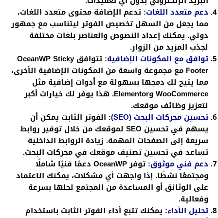
البريد الإلكتروني بدون أي تعقيدات.
دعم متعدد اللغات
:
تدعم الإضافة محتوى متعدد اللغات،
مما يجعل من السهل تخصيص الفوتر ليتناسب مع جمهور
دولي. يمكنك إعداد النصوص والعناصر بلغات مختلفة
لجذب المزيد من الزوار.
توافق مع المكونات الإضافية
:
تتوافق OceanWP Sticky
Footer مع مجموعة واسعة من المكونات الإضافية الأخرى،
مما يتيح لك دمجها بسهولة مع أدوات إضافية مثل
WooCommerce وElementor. هذا يوفر لك خيارات أكبر
لتعزيز وظائف موقعك.
تحسين محركات البحث (SEO)
:
الفوتر الثابت يمكن أن
يسهم في تحسين SEO لموقعك من خلال توفير روابط
سريعة إلى الصفحات المهمة. زيادة الروابط الداخلية
تساعد في تحسين تصنيف موقعك في محركات البحث.
دعم فني موثوق
:
توفر OceanWP دعمًا فنيًا شاملًا
ومجتمعًا نشطًا. إذا واجهت أي مشكلات، يمكنك الاعتماد
على الوثائق أو المساعدة من المجتمع لحلها بسرعة
وفعالية.
تحليل الأداء
:
يمكنك تتبع أداء الفوتر الثابت باستخدام