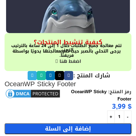
كيفية تنشيط المنتجات؟
تتم معالجة جميع الطلبات خلال 1 إلى 24 ساعة بالترتيب
الزمني
يرجى التحلي بالصبر حيث تتم معالجتها يدويًا بواسطة
فريقنا.
اضغط هنا
شارك المنتج :
OceanWP Sticky Footer
رمز المنتج:
OceanWP Sticky
Footer
3,99
$
إضافة إلى السلة