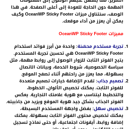
التمرير، مما يسهل عليهم الوصول إلى المعلومات
المهمة دون الحاجة للعودة إلى أعلى الصفحة. في هذا
الوصف، سنتناول ميزات OceanWP Sticky Footer وكيف
يمكن أن يعزز من أداء موقعك.
مميزات OceanWP Sticky Footer
تجربة مستخدم محسّنة
:
واحدة من أبرز فوائد استخدام
OceanWP Sticky Footer هي تحسين تجربة المستخدم.
يتيح الفوتر الثابت للزوار الوصول إلى روابط مهمة، مثل
سياسة الخصوصية، شروط الخدمة، وبيانات الاتصال
بسهولة، مما يعزز من راحتهم أثناء تصفح الموقع.
تصميم جذاب
:
تقدم الإضافة خيارات تصميم متعددة
للفوتر الثابت. يمكنك تخصيص الألوان، الخطوط،
والتخطيط ليتناسب مع هوية علامتك التجارية. يعكس
الفوتر الجذاب بشكل جيد هوية الموقع ويزيد من جاذبيته.
تخصيص سهل
:
بفضل واجهة المستخدم البسيطة،
يمكنك تخصيص محتوى الفوتر الثابت بسهولة. يمكنك
إضافة روابط، أيقونات اجتماعية، أو حتى نماذج تسجيل