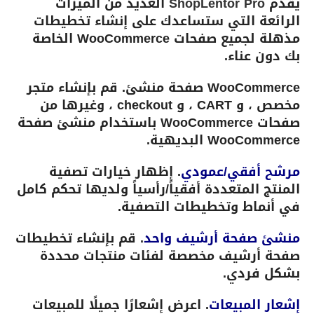
يقدم
ShopLentor Pro
العديد من الميزات
الرائعة التي ستساعدك على إنشاء تخطيطات
مذهلة لجميع صفحات WooCommerce الخاصة
بك دون عناء.
WooCommerce صفحة منشئ. قم بإنشاء متجر
مخصص ، و CART ، و checkout ، وغيرها من
صفحات WooCommerce باستخدام منشئ صفحة
WooCommerce البديهية.
مرشح أفقي/عمودي
. إظهار خيارات تصفية
المنتج المتعددة أفقياً/رأسياً ولديها تحكم كامل
في أنماط وتخطيطات التصفية.
منشئ صفحة أرشيف واحد
. قم بإنشاء تخطيطات
صفحة أرشيف مخصصة لفئات منتجات محددة
بشكل فردي.
إشعار المبيعات
. اعرض إشعارًا جميلًا للمبيعات